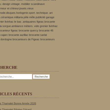
u. design vintage. mobilier scandinave
onneur et chineur.jouets.vieux
ode.disques.horlogerie.sport. technique. art
.céramique.militaria.pèle mêle.publicité garage
nier livinhac le bas .antiquaires figeac.brocante
r la sorgue.ambiance métiers. vide grenier livinhac
rocanteur figeac brocante quercy brocante 46
cajarc brocante aurillac brocante sarlat
 dordogne brocanteurs de Figeac brocanteurs
CHERCHE
ICLES RÉCENTS
e Thamalet Bonne Année 2026
e Thamalet Régine Gérard