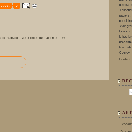
de chato
epost
0
.collecti
papiers.m
populaire
.vide gre
l,isle su
le bas b
nte thamalet...
vieux linges de maison en... >>
brocante 
brocante
Quercy
Contact
RE
ART
Brocant
Brocant