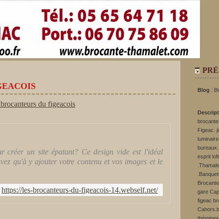
PRÉ
GEACOIS
Blog
: B
Descrip
brocante.
Figeac. j
luminaire
bureaux. 
 créer un site épatant? Ce design vide est l'idéal
esprit lo
avez qu'à y ajouter votre contenu et vos images et le
.Thamale
.Banquett
Brocante
https://les-brocanteurs-du-figeacois-14.webself.net/
gare Cap
figeac b
Cahors.b
thémines.