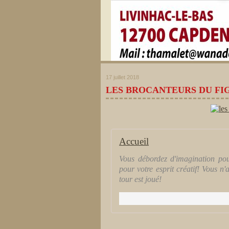
17 juillet 2018
LES BROCANTEURS DU FI
Accueil
Vous débordez d'imagination pour
pour votre esprit créatif! Vous n'
tour est joué!