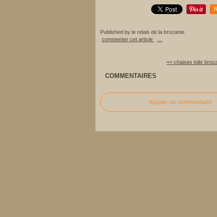
R
Published by le relais de la brocante
commenter cet article
…
<< chaises tolix broca
COMMENTAIRES
Ajouter un commentaire