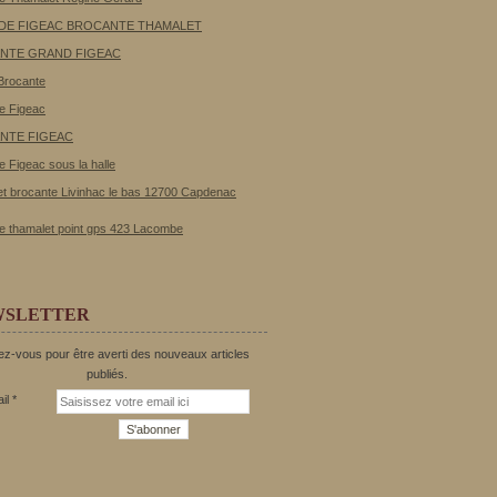
 DE FIGEAC BROCANTE THAMALET
NTE GRAND FIGEAC
Brocante
e Figeac
NTE FIGEAC
e Figeac sous la halle
t brocante Livinhac le bas 12700 Capdenac
e thamalet point gps 423 Lacombe
WSLETTER
z-vous pour être averti des nouveaux articles
publiés.
il