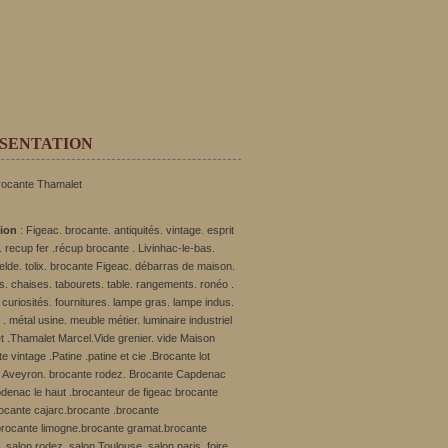
SENTATION
rocante Thamalet
tion
: Figeac. brocante. antiquités. vintage. esprit
 recup fer .récup brocante . Livinhac-le-bas.
ielde. tolix. brocante Figeac. débarras de maison.
s. chaises. tabourets. table. rangements. ronéo .
curiosités. fournitures. lampe gras. lampe indus.
ft . métal usine. meuble métier. luminaire industriel
t .Thamalet Marcel.Vide grenier. vide Maison
e vintage .Patine .patine et cie .Brocante lot
 Aveyron. brocante rodez. Brocante Capdenac
denac le haut .brocanteur de figeac brocante
rocante cajarc.brocante .brocante
rocante limogne.brocante gramat.brocante
 salon rodez .salon Toulouse .salon paris. foire