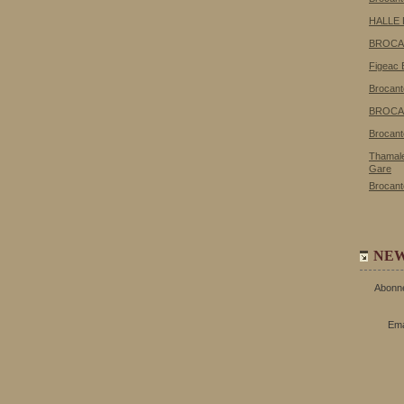
HALLE
BROCA
Figeac 
Brocant
BROCA
Brocant
Thamale
Gare
Brocant
NE
Abonne
Ema