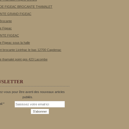
 DE FIGEAC BROCANTE THAMALET
NTE GRAND FIGEAC
Brocante
e Figeac
NTE FIGEAC
e Figeac sous la halle
t brocante Livinhac le bas 12700 Capdenac
e thamalet point gps 423 Lacombe
WSLETTER
z-vous pour être averti des nouveaux articles
publiés.
il