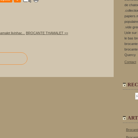
de chato
.collecti
papiers.m
populaire
.vide gre
l,isle su
amalet livinhac...
BROCANTE THAMALET >>
le bas b
brocante 
brocante
Quercy
Contact
RE
ART
Brocant
Brocant