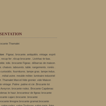
SENTATION
rocante Thamalet
tion
: Figeac. brocante. antiquités. vintage. esprit
 recup fer .récup brocante . Livinhac-le-bas.
ielde. tolix. brocante Figeac. débarras de maison.
s. chaises. tabourets. table. rangements. ronéo .
curiosités. fournitures. lampe gras. lampe indus.
ft . métal usine. meuble métier. luminaire industriel
t .Thamalet Marcel.Vide grenier. vide Maison
e vintage .Patine .patine et cie .Brocante lot
 Aveyron. brocante rodez. Brocante Capdenac
denac le haut .brocanteur de figeac brocante
rocante cajarc.brocante .brocante
rocante limogne.brocante gramat.brocante
 salon rodez .salon Toulouse .salon paris. foire