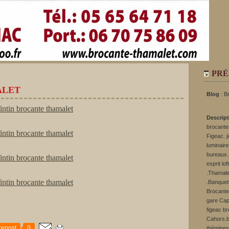
PRÉ
ALET
Blog
: B
Descrip
brocante.
Figeac. j
luminaire
bureaux. 
esprit lo
.Thamale
.Banquett
Brocante
gare Cap
figeac b
Cahors.b
epost
0
thémines.