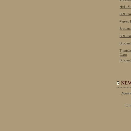
HALLE
BROCA
Figeac 
Brocant
BROCA
Brocant
Thamale
Gare
Brocant
NE
Abonne
Ema