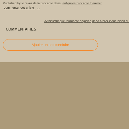
Published by le relais de la brocante
dans
antiquites brocante thamalet
commenter cet article
…
<< bibliotheque tournante anglaise
deco atelier indus bidon d.
COMMENTAIRES
Ajouter un commentaire