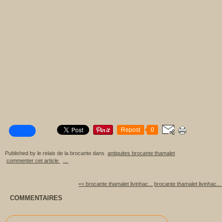
Repost
0
Published by le relais de la brocante
dans
antiquites brocante thamalet
commenter cet article
…
<< brocante thamalet livinhac...
brocante thamalet livinhac...
COMMENTAIRES