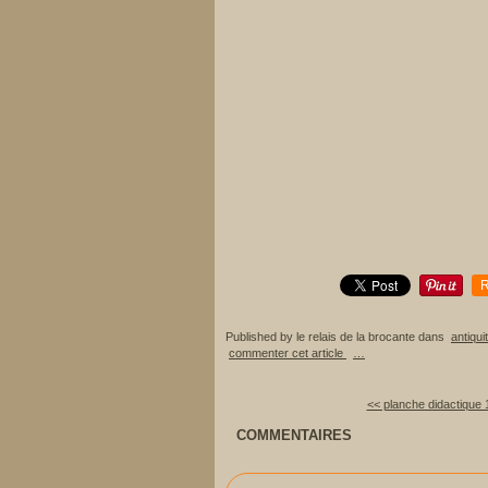
R
Published by le relais de la brocante
dans
antiqui
commenter cet article
…
<< planche didactique 
COMMENTAIRES