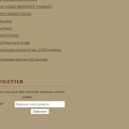
 DE FIGEAC BROCANTE THAMALET
NTE GRAND FIGEAC
Brocante
e Figeac
NTE FIGEAC
e Figeac sous la halle
t brocante Livinhac le bas 12700 Capdenac
e thamalet point gps 423 Lacombe
WSLETTER
z-vous pour être averti des nouveaux articles
publiés.
il