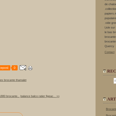
de chato
.collecti
papiers.m
populaire
.vide gre
l,isle su
le bas b
brocante 
brocante
Quercy
Contact
epost
0
RE
tes brocante thamalet
1880 brocante...
balance balco ratier figeac... >>
ART
Brocant
Brocant