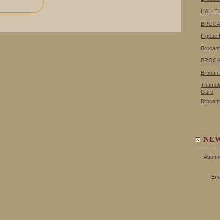
HALLE
BROCA
Figeac 
Brocant
BROCA
Brocant
Thamale
Gare
Brocant
NE
Abonne
Ema