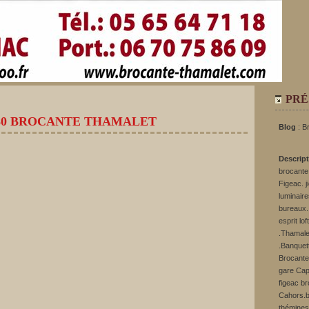
PRÉ
80 BROCANTE THAMALET
Blog
: B
Descrip
brocante.
Figeac. j
luminaire
bureaux. 
esprit lo
.Thamale
.Banquett
Brocante
gare Cap
figeac b
Cahors.b
thémines.