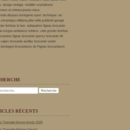
u. design vintage. mobilier scandinave
onneur et chineur.jouets.vieux
ode.disques.horlogerie.sport. technique. art
.céramique.militaria.pèle mêle.publicité garage
nier livinhac le bas .antiquaires figeac.brocante
r la sorgue.ambiance métiers. vide grenier livinhac
rocanteur figeac brocante quercy brocante 46
cajarc brocante aurillac brocante sarlat
 dordogne brocanteurs de Figeac brocanteurs
CHERCHE
ICLES RÉCENTS
e Thamalet Bonne Année 2026
e Thamalet Régine Gérard