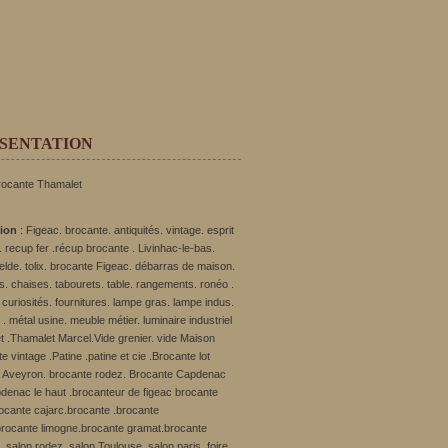
SENTATION
rocante Thamalet
tion
: Figeac. brocante. antiquités. vintage. esprit
 recup fer .récup brocante . Livinhac-le-bas.
ielde. tolix. brocante Figeac. débarras de maison.
s. chaises. tabourets. table. rangements. ronéo .
curiosités. fournitures. lampe gras. lampe indus.
ft . métal usine. meuble métier. luminaire industriel
t .Thamalet Marcel.Vide grenier. vide Maison
e vintage .Patine .patine et cie .Brocante lot
 Aveyron. brocante rodez. Brocante Capdenac
denac le haut .brocanteur de figeac brocante
rocante cajarc.brocante .brocante
rocante limogne.brocante gramat.brocante
 salon rodez .salon Toulouse .salon paris. foire