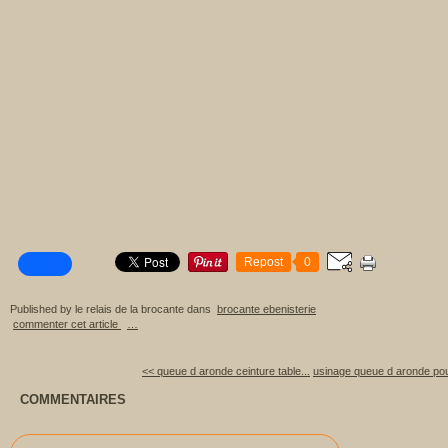
Repost
0
Published by le relais de la brocante
dans
brocante ebenisterie
commenter cet article
…
<< queue d aronde ceinture table...
usinage queue d aronde pour
COMMENTAIRES