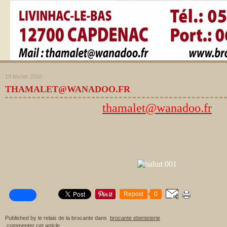
19 février 2010
THAMALET@WANADOO.FR
thamalet@wanadoo.fr
Repost
0
Published by le relais de la brocante
dans
brocante ebenisterie
commenter cet article
…