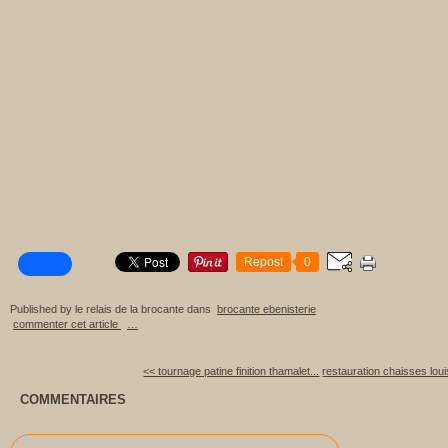
Repost
0
Published by le relais de la brocante
dans
brocante ebenisterie
commenter cet article
…
<< tournage patine finition thamalet...
restauration chaisses loui
COMMENTAIRES